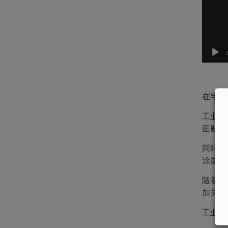
在半导
工业物
面贴装
同时，
涂层及
随着半
加关键
工业物