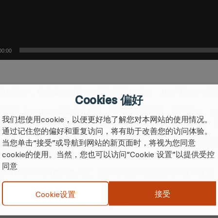
00:00
体制造中，氧含量控制直接关系到工艺稳定性、材料可靠性与最
Cookies 偏好
理旗下
Systech 微量氧分析仪
，可用于晶圆制造、真空退火、先进
我们想使用cookie，以便更好地了解您对本网站的使用情况。
等环节，实时监测低氧环境中的氧含量变化，降低氧污染风险，
通过记住您的偏好和重复访问，将有助于改善您的访问体验。
SpecMetrix 非接触式涂层测厚技术
与
TQC Sheen 表面与涂装
当您单击“接受”或导航到网站的新页面时，将视为您同意
表面性能测试提供支持。
cookie的使用。当然，您也可以访问“Cookie 设置”以提供受控
同意
导体产业不断向更高集成度、更高可靠性和更先进封装技术发展
。
接受
Cookie设置
理，以精密测量，赋能半导体卓越制造