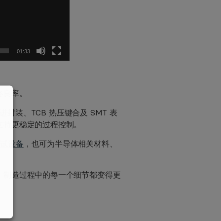
01:33
终良率。
封装、TCB 热压键合及 SMT 表
支持更稳定的过程控制。
测试设备
，也可为半导体相关材料、
，制造过程中的每一个细节都变得更