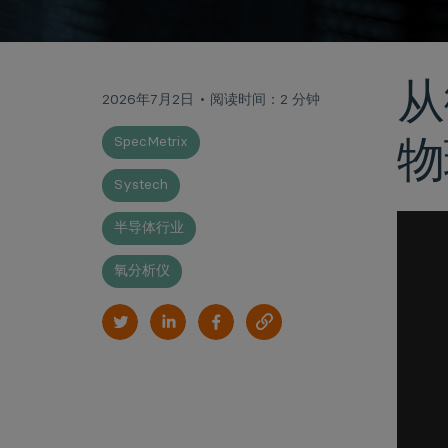
从
2026年7月2日
阅读时间：2 分钟
物
SpecMetrix
Systech
视
半导体行业
频
播
氧分析仪
放
器