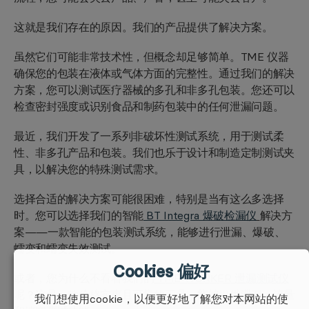
这就是我们存在的原因。我们的产品提供了解决方案。
虽然它们可能非常技术性，但概念却足够简单。TME 仪器
确保您的包装在液体或气体方面的完整性。通过我们的解决
方案，您可以测试医疗器械的多孔和非多孔包装。您还可以
检查密封强度或识别食品和制药包装中的任何泄漏问题。
最近，我们开发了一系列非破坏性测试系统，用于测试柔
性、非多孔产品和包装。我们也乐于设计和制造定制测试夹
具，以解决您的特殊测试需求。
选择合适的解决方案可能很困难，特别是当有这么多选择
时。您可以选择我们的智能
BT Integra 爆破检漏仪
解决方
案——一款智能的包装测试系统，能够进行泄漏、爆破、
蠕变和蠕变失效测试。
Cookies 偏好
或者，您为什么不看看我们的
TME WORKER 泄漏测试仪
呢？这是一款价格实惠且可靠的工具，能够提供泄漏、流量
我们想使用cookie，以便更好地了解您对本网站的使