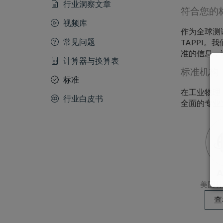
行业洞察文章
符合您的
视频库
作为全球测
常见问题
TAPPI
准的信息，
计算器与换算表
标准机构
标准
在工业物理，
行业白皮书
全面的专业
A
美国材
查