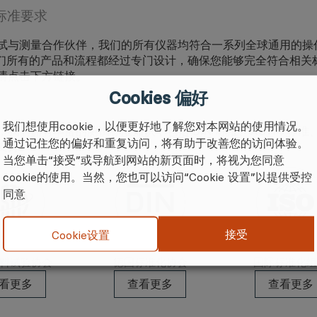
标准要求
试与测量合作伙伴，我们的所有仪器均符合一系列全球通用的操作标准，
。我们所有的产品和流程都经过专门设计，确保您能够完全符合相
请点击下方链接。
Cookies 偏好
我们想使用cookie，以便更好地了解您对本网站的使用情况。
我们拥有丰富的测试标准知识，包括 DIN 标准、ASTM 标准、I
通过记住您的偏好和重复访问，将有助于改善您的访问体验。
支持。
当您单击“接受”或导航到网站的新页面时，将视为您同意
cookie的使用。当然，您也可以访问“Cookie 设置”以提供受控
同意
接受
Cookie设置
STM
DIN
ISO
料试验协会
德国标准化协会
国际标准化
看更多
查看更多
查看更多