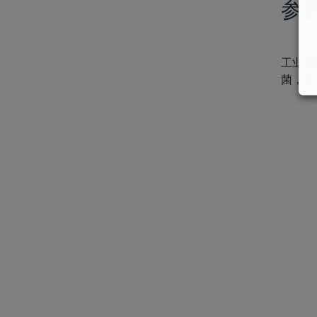
参
工业物
菌，通