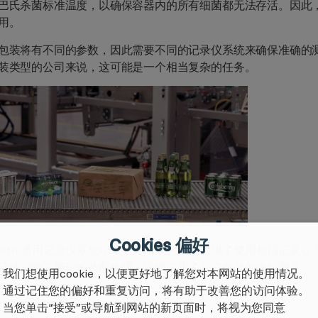
巴氏杀菌标准温度，以确保容器内的所有细菌都无法存活。因此
用。
包装将有不同的参数，因此需要不同的记录仪系统来确保准确的测
装类型的公司来说，这可能是一个相当复杂的任务。
Cookies 偏好
infurth 通用记录仪系统ULS的灵活性为KHS提供了使用相同
活性消除了繁琐的装配步骤，详细说明了客户包装的确切测量。
我们想使用cookie，以便更好地了解您对本网站的使用情况。
通过记住您的偏好和重复访问，将有助于改善您的访问体验。
当您单击“接受”或导航到网站的新页面时，将视为您同意