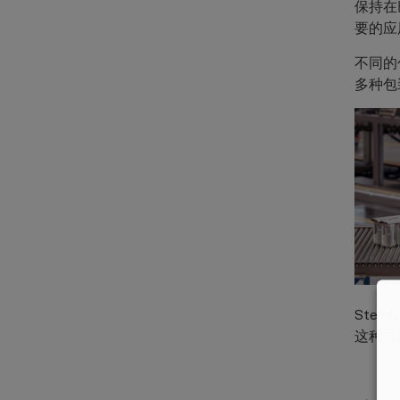
保持在
要的应
不同的
多种包
Ste
这种灵