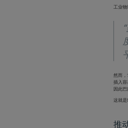
工业物理
然而，
插入容
因此巴
这就是S
推