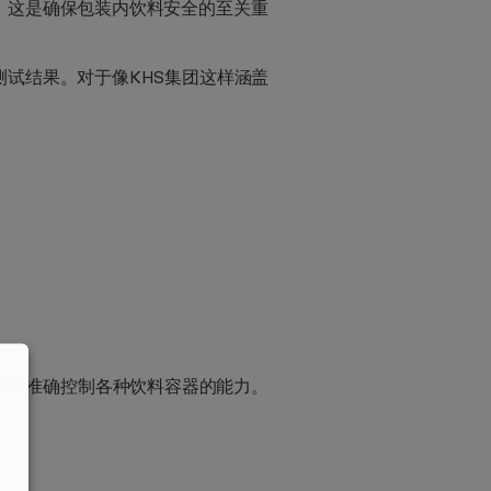
，这是确保包装内饮料安全的至关重
试结果。对于像KHS集团这样涵盖
记录仪系统准确控制各种饮料容器的能力。