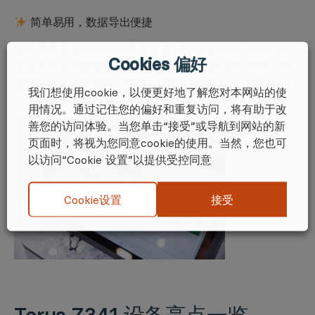
简单易用，数据导出便捷
操作员只需进行简单的手动定位，测量结果便可即时显示
Cookies 偏好
在嵌入式迷你触摸屏电脑上。无需“涂层板”进行校准，测
量数据可以通过板载USB或LAN端口快速导出，轻松融入
我们想使用cookie，以便更好地了解您对本网站的使
工厂的数据采集系统。
用情况。通过记住您的偏好和重复访问，将有助于改
善您的访问体验。当您单击“接受”或导航到网站的新
页面时，将视为您同意cookie的使用。当然，您也可
以访问“Cookie 设置”以提供受控同意
接受
Cookie设置