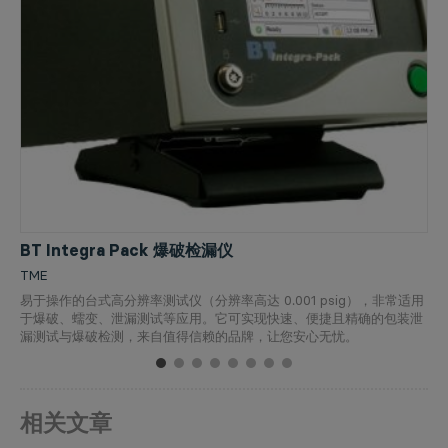
BT Integra Pack 爆破检漏仪
TME
易于操作的台式高分辨率测试仪（分辨率高达 0.001 psig），非常适用
于爆破、蠕变、泄漏测试等应用。它可实现快速、便捷且精确的包装泄
漏测试与爆破检测，来自值得信赖的品牌，让您安心无忧。
1
2
3
4
5
6
7
8
相关文章