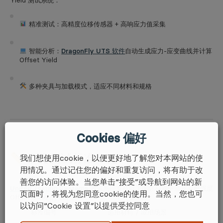
Yield 测试系统：
精准测试：高精度位移传感器 + 高响应力值采集
智能分析：
DragonFly UTS 软件
自动生成应力-应变曲线并计算
Offset Yield
多种夹具与加载模式，适应不同材料和规格
Cookies 偏好
常见测试标准一览
我们想使用cookie，以便更好地了解您对本网站的使
用情况。通过记住您的偏好和重复访问，将有助于改
善您的访问体验。当您单击“接受”或导航到网站的新
United Testing Systems 测试系统
支持以下国际标准中涉及屈服强度
页面时，将视为您同意cookie的使用。当然，您也可
Offset Yield 的项目：
以访问“Cookie 设置”以提供受控同意
标准编号
适用材料 / 应用场景