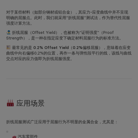
对于某些材料（如部分钢材或铝合金），其
应力-应变曲线中并不呈现
明确的屈服点
。此时，我们就采用“折线屈服”测试法，作为
替代性屈服
强度计算方法
。
折线屈服（Offset Yield），也被称为“证明强度”（Proof
Strength），是一种
在指定应变下确定材料屈服行为
的标准方法。
最常见的是
0.2% Offset Yield（0.2%偏移屈服）
，意味着在应变
曲线中向右偏移0.2%的位置，再作一条与弹性段平行的线，该线与曲线
交点对应的应力值即为折线屈服强度。
应用场景
折线屈服测试广泛应用于
屈服行为不明显的金属合金
，尤其是：
汽车零部件