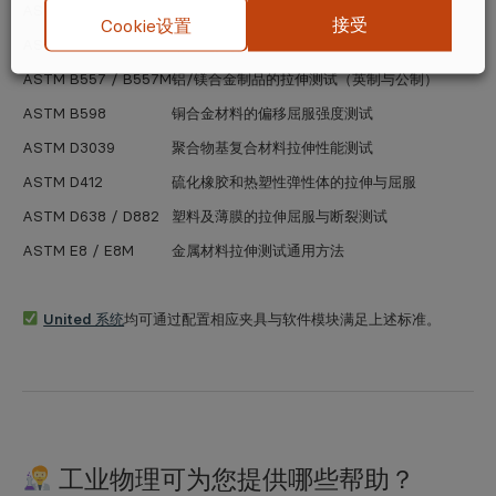
ASTM A370
钢制品机械性能测试通用标准
接受
Cookie设置
ASTM A931
钢丝绳拉伸屈服测试
ASTM B557 / B557M
铝/镁合金制品的拉伸测试（英制与公制）
ASTM B598
铜合金材料的偏移屈服强度测试
ASTM D3039
聚合物基复合材料拉伸性能测试
ASTM D412
硫化橡胶和热塑性弹性体的拉伸与屈服
ASTM D638 / D882
塑料及薄膜的拉伸屈服与断裂测试
ASTM E8 / E8M
金属材料拉伸测试通用方法
United 系统
均可通过配置相应夹具与软件模块满足上述标准。
工业物理可为您提供哪些帮助？