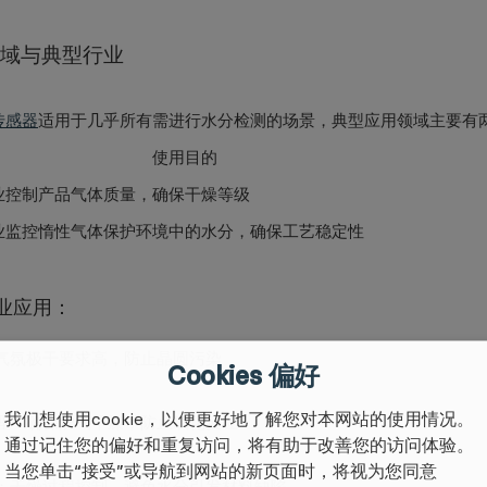
域与典型行业
传感器
适用于几乎所有需进行水分检测的场景，典型应用领域主要有
使用目的
业
控制产品气体质量，确保干燥等级
业
监控惰性气体保护环境中的水分，确保工艺稳定性
业应用：
气氛极干要求高，防止晶圆污染
Cookies 偏好
我们想使用cookie，以便更好地了解您对本网站的使用情况。
理
：确保炉气干燥，防止氧化反应
通过记住您的偏好和重复访问，将有助于改善您的访问体验。
当您单击“接受”或导航到网站的新页面时，将视为您同意
：干燥过程控制，避免水分引发材料缺陷