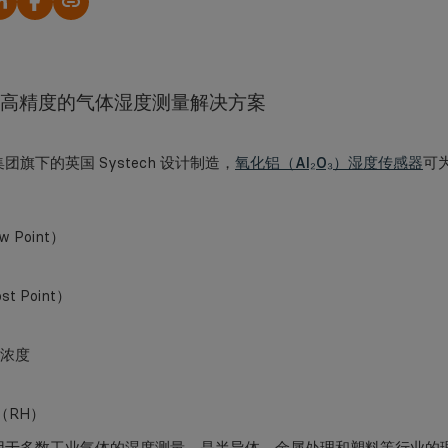
复制链接
高精度的气体湿度测量解决方案
团旗下的英国 Systech 设计制造，
氧化铝（Al₂O₃）湿度传感器
可
 Point）
t Point）
分浓度
（RH）
用于多数工业气体的湿度测量，是半导体、金属处理和塑料等行业的