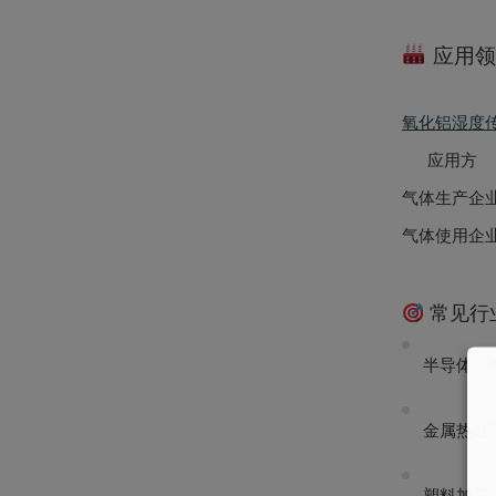
应用领
氧化铝湿度
应用方
气体生产企
气体使用企
常见行
半导体
：
金属热处
塑料加工