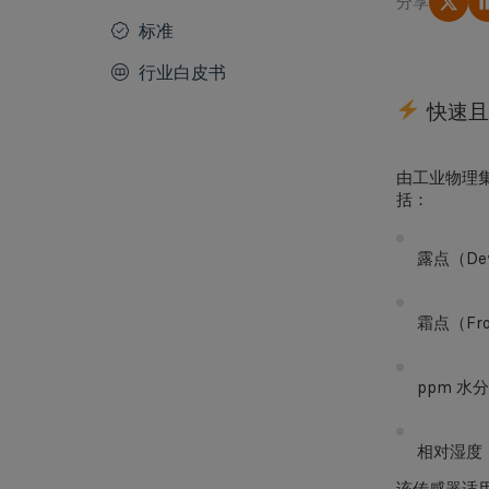
分享
标准
行业白皮书
快速且
由工业物理集
括：
露点（Dew
霜点（Fros
ppm 水
相对湿度
该传感器适