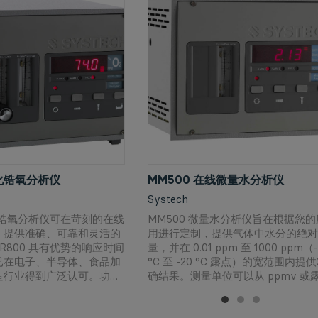
氧化锆氧分析仪
MM500 在线微量水分析仪
Systech
氧化锆氧分析仪可在苛刻的在线
MM500 微量水分析仪旨在根据您的
，提供准确、可靠和灵活的
用进行定制，提供气体中水分的绝对
R800 具有优势的响应时间
量，并在 0.01 ppm 至 1000 ppm（-
已在电子、半导体、食品加
°C 至 -20 °C 露点）的宽范围内提
造行业得到广泛认可。功能
确结果。测量单位可以从 ppmv 或
800 系列氧分析仪，能帮助
（°C 或°F）中选择。
业气流中 0.1ppm 至
1
2
3