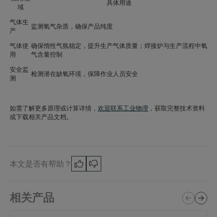
具体用途
域
气体生
监测氧气杂质，确保产品纯度
产
气体使
确保惰性气氛稳定，提升生产气体质量；焊接炉与生产流程中氧
用
气含量控制
安全监
检测潜在缺氧环境，保障作业人员安全
测
如需了解更多原理或计算详情，
欢迎联系工业物理
，获取完整技术资料
或下载相关产品文档。
本文是否有帮助？
相关产品