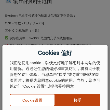
输出的线性范围
Systech 电化学传感器的输出近似满足下列关系：
O/P = 常数 × ln[1 / (1 – C)]
其中 C 为氧浓度（小数）
实际应用中，0–30% 范围内几乎为线性响应
超过 30% 会出现非线性，且缩短寿命，不推荐测高氧环境
Cookies 偏好
我们想使用cookie，以便更好地了解您对本网站的使
用情况。通过记住您的偏好和重复访问，将有助于改
善您的访问体验。当您单击“接受”或导航到网站的新
长期稳定性与低漂移
页面时，将视为您同意cookie的使用。当然，您也可
以访问“Cookie 设置”以提供受控同意
接受
Cookie设置
高活性电极确保反应快速完成