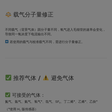
载气分子量修正
不同载气（背景气体）因分子量不同，氧气进入毛细管的速率会变化，
导致同一氧浓度下电流输出不同。
若使用的载气与校准载气不同，需进行分子量修正。
推荐气体 /
避免气体
可接受的气体：
氮气、氩气、氦气、氢气*、氙气、SF₆、丁二烯*、乙烯*、乙炔*
（*使用 H₂ 版传感器）