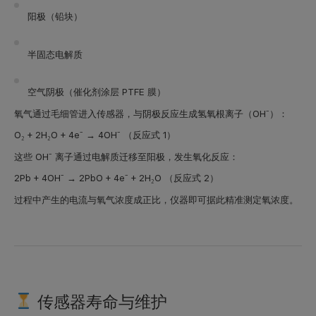
阳极（铅块）
半固态电解质
空气阴极（催化剂涂层 PTFE 膜）
氧气通过毛细管进入传感器，与阴极反应生成氢氧根离子（OH⁻）：
O₂ + 2H₂O + 4e⁻ → 4OH⁻ （反应式 1）
这些 OH⁻ 离子通过电解质迁移至阳极，发生氧化反应：
2Pb + 4OH⁻ → 2PbO + 4e⁻ + 2H₂O （反应式 2）
过程中产生的电流与氧气浓度成正比，仪器即可据此精准测定氧浓度。
传感器寿命与维护