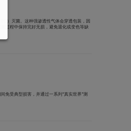
（EO）灭菌。这种强渗透性气体会穿透包装，因
灭菌过程中
保持完好无损
，避免退化或变色等缺
存期间免受典型损害，并通过一系列“真实世界”测