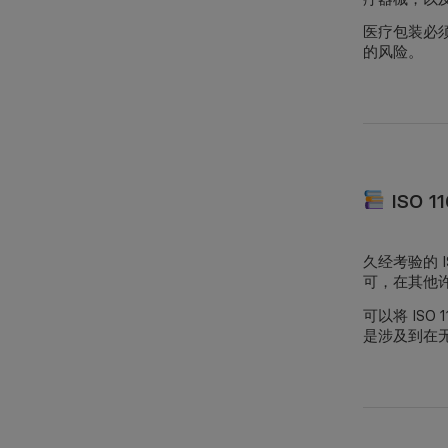
医疗包装必须
的风险。
ISO 
久经考验的 
可，在其他
可以将 IS
是涉及到
在