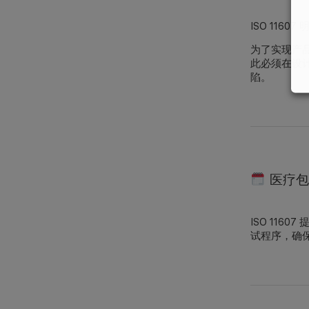
ISO 11
为了实现产
此必须在设计
陷。
医疗包
ISO 11
试程序，确