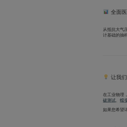
全面医
从抵抗大气压
计基础的抽
让我们帮
在工业物理，
破测试
、
蠕
如果您希望详