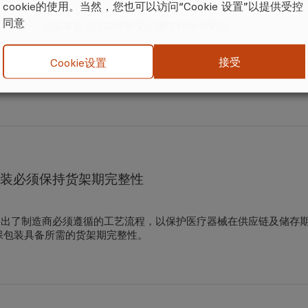
cookie的使用。当然，您也可以访问“Cookie 设置”以提供受控
同意
607 明确指出，包装本身必须能够耐受灭菌过程而不受损。
品与包装的“终末灭菌”，通常会采用气体灭菌法，常用的是环氧乙烷
接受
Cookie设置
中加以考虑。ISO 11607 要求无菌屏障系统及其保护包装都必须在
装必须保持货架期完整性
607 提出了制造商必须遵循的工艺流程，以保护医疗器械在供应链及储
保包装具备所需的货架期完整性。