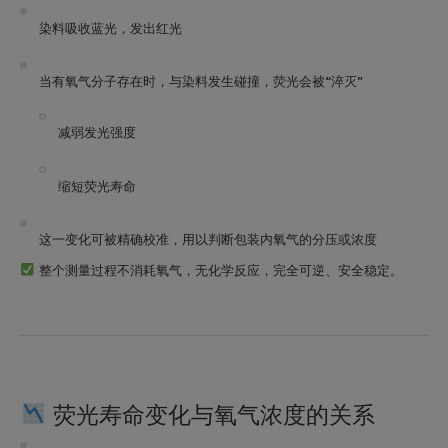
染料吸收蓝光，发出红光
当有氧气分子存在时，与染料发生碰撞，
荧光会被“淬灭”
减弱发光强度
缩短荧光寿命
这一变化可被
精确校准
，用以判断包装内氧气的分压或浓度
整个测量过程
不消耗氧气
，无化学反应，
完全可逆
、安全稳定。
荧光寿命变化与氧气浓度的关系