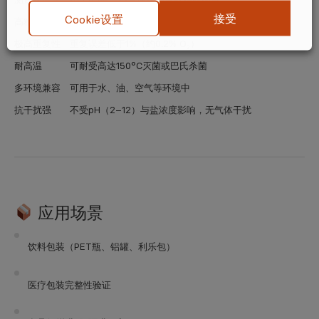
接受
Cookie设置
高精度
常温条件下精度优于读数的5%
极高重复性
重复误差低于1%（约0.2% O₂）
耐高温
可耐受高达150°C灭菌或巴氏杀菌
多环境兼容
可用于水、油、空气等环境中
抗干扰强
不受pH（2–12）与盐浓度影响，无气体干扰
应用场景
饮料包装（PET瓶、铝罐、利乐包）
医疗包装完整性验证