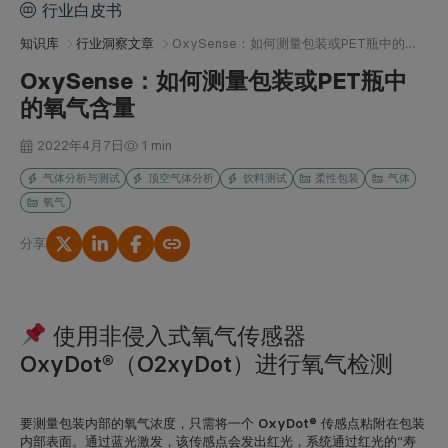
行业白皮书
知识库
行业洞察文章
OxySense：如何测量包装或PET瓶中的氧气含量
OxySense：如何测量包装或PET瓶中
的氧气含量
2022年4月7日
1 min
气体分析与测试
顶空气体分析
饮料测试
柔性包装
气体
氧气
分享
复制链接
使用非侵入式氧气传感器
OxyDot®（O2xyDot）进行氧气检测
要测量包装内部的氧气浓度，
只需将一个 OxyDot® 传感点粘附在包装
内部表面
。通过蓝光激发，该传感点会发出红光，系统通过红光的“寿