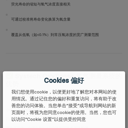
荧光寿命的缩短与氧气浓度直接相关
可通过校准将寿命变化换算为氧含量
覆盖从低氧（如<0.1%）到常压氧浓度的
宽广测量范围
Systech OxySense 氧气测量系统的
Cookies 偏好
优势
我们想使用cookie，以便更好地了解您对本网站的使
用情况。通过记住您的偏好和重复访问，将有助于改
优势
描述
善您的访问体验。当您单击“接受”或导航到网站的新
非破坏性检测
不需破坏包装、瓶体或样品内容物
页面时，将视为您同意cookie的使用。当然，您也可
以访问“Cookie 设置”以提供受控同意
高频测量
每个包装可测数千次，适合长期追踪
测量速度快
小于0.1秒，适合快速筛查或在线检测