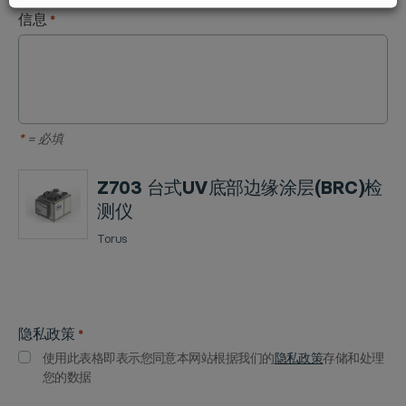
信息
*
*
= 必填
Z703 台式UV底部边缘涂层(BRC)检
测仪
Torus
产
产
品
隐私政策
品
SKU
*
名
使用此表格即表示您同意本网站根据我们的
隐私政策
存储和处理
称
您的数据