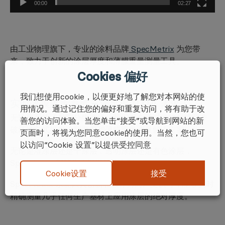
00:00
02:27
由工业物理旗下，专业的涂料品牌
SpecMetrix
为您带
来，致力于创新的涂层厚度和薄膜重量测量工具。
Cookies 偏好
我们想使用cookie，以便更好地了解您对本网站的使
实时薄膜重量测量 – 满足您的 QA 需求！
用情况。通过记住您的偏好和重复访问，将有助于改
无论是离线还是部分生产线，我们都会通过非接触式和非
善您的访问体验。当您单击“接受”或导航到网站的新
破坏性方式提供涂层厚度和薄膜重量测量解决方案。
页面时，将视为您同意cookie的使用。当然，您也可
以访问“Cookie 设置”以提供受控同意
无论是湿涂层还是干涂层，透明涂层还是有色涂层，
SpecMetrix 都能为您提供解决方案。
接受
Cookie设置
SpecMetrix 系统因其创新和领导力而广受认可，能够实时
精确测量几乎任何生产基材上应用涂层的绝对厚度。