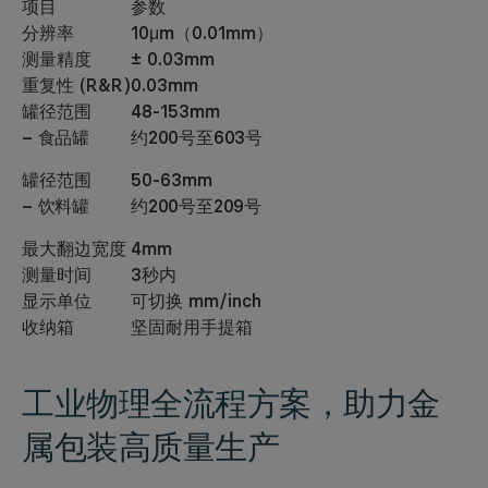
项目
参数
分辨率
10μm（0.01mm）
测量精度
± 0.03mm
重复性 (R&R)
0.03mm
罐径范围
48-153mm
– 食品罐
约200号至603号
罐径范围
50-63mm
– 饮料罐
约200号至209号
最大翻边宽度
4mm
测量时间
3秒内
显示单位
可切换 mm/inch
收纳箱
坚固耐用手提箱
工业物理全流程方案，
助力金
属包装高质量生产