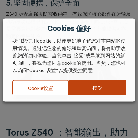
5. 坚固便携，保护全面
Z540 标配高强度防震收纳箱，有效保护核心部件在运输及
现场移动过程中的安全性。不论是部署于固定实验室，还
Cookies 偏好
是需要携带到客户现场、生产车间，Z540 都能提供可靠、
稳定的使用体验。
我们想使用cookie，以便更好地了解您对本网站的使
用情况。通过记住您的偏好和重复访问，将有助于改
善您的访问体验。当您单击“接受”或导航到网站的新
页面时，将视为您同意cookie的使用。当然，您也可
以访问“Cookie 设置”以提供受控同意
接受
Cookie设置
Torus Z540 ：智能输出，助力