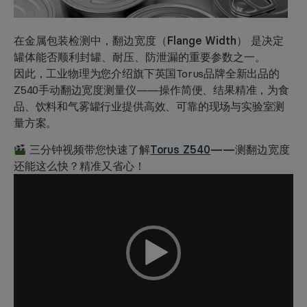
在金属包装检测中，
翻边宽度（Flange Width）
是决定
罐体能否顺利封罐、耐压、防泄漏的重要参数之一。
因此，工业物理为您介绍旗下英国Torus品牌全新出品的
Z540手动翻边宽度测量仪——操作简便、结果精准，为食
品、饮料和气雾罐行业提供高效、可靠的现场与实验室测
量方案。
三分钟视频带您快速了解
Torus Z540
——测翻边宽度
还能这么快？精准又省心！
视
频
播
放
器