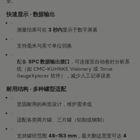
全。
快速显示 · 数据输出
测量结果可在
3 秒内
显示于数字屏幕
支持毫米与英寸单位切换
配备
SPC 数据输出接口
，可连接至自动卷封分析系
统（如 CMC-KUHNKE Visionary 或 Torus
GaugeXplorer 软件），减少人工记录误差
耐用结构 · 多种罐型适配
坚固耐用的构造设计，维护需求低
适配各类两片罐、三片罐（铝制或钢制）
支持罐径范围
48–153 mm
，最大翻边宽度可达
4