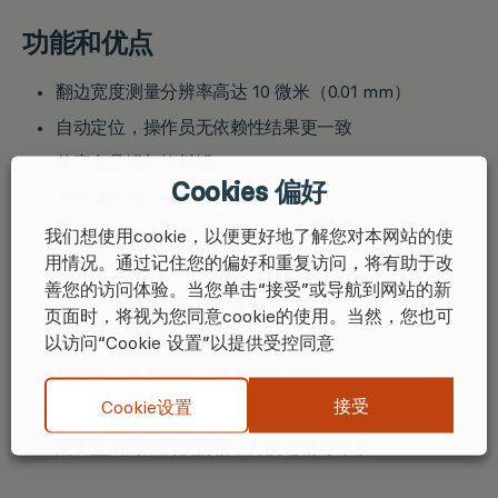
功能和优点
翻边宽度测量分辨率高达 10 微米（0.01 mm）
自动定位，操作员无依赖性结果更一致
兼容食品罐与饮料罐
Cookies 偏好
支持 48–153 mm 罐径测量
最大支持翻边宽度 4 mm
我们想使用cookie，以便更好地了解您对本网站的使
用情况。通过记住您的偏好和重复访问，将有助于改
可集成至 Torus GaugeXplorer 分析系统
善您的访问体验。当您单击“接受”或导航到网站的新
人体工学设计，使用便捷舒适
页面时，将视为您同意cookie的使用。当然，您也可
结构坚固，维护需求低
以访问“Cookie 设置”以提供受控同意
精度高、重复性好，助力质量控制
接受
Cookie设置
测量精度达 ±0.03 mm
配备坚固耐用的便携箱，方便运输与存放