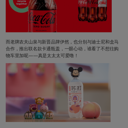
而老牌
农夫山泉
与新晋品牌伊然，也分别与迪士尼和盒马
合作，推出
联名款卡通瓶盖
，一眼心动，谁看了不想往购
物车里加呢——真是太太太可爱噜！