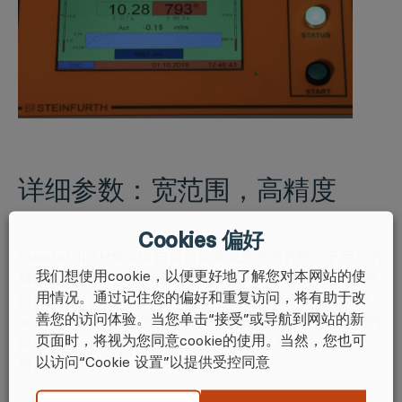
详细参数：
宽范围，高精度
Cookies 偏好
Steinfurth TMS5010 自动扭矩测试系统拥有独立于用户的
我们想使用cookie，以便更好地了解您对本网站的使
精确扭矩和应用角度测量。设备可实现
双向
0-50 in-lbs的
用情况。通过记住您的偏好和重复访问，将有助于改
扭矩范围，精度可达±0.25% F.S.，而分辨率更是达到0.03
善您的访问体验。当您单击“接受”或导航到网站的新
in-lbs。同时，设备拥有
IP65
的防护等级，配备坚固耐用的
页面时，将视为您同意cookie的使用。当然，您也可
设备外壳，可完全防止粉尘进入，并无惧液体的低压喷
以访问“Cookie 设置”以提供受控同意
射。