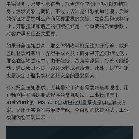
事实证明，只要创意得当，
瓶盖
这个“配角”也可以超越瓶
身，焕发
光彩与商机
。不过，设计是出彩的加分项，质量
的保证才是饮料生产商需要重视的关键。在食品和饮料行
业，
开瓶扭矩
和瓶盖的
扭断扭矩
是一个重要的质量参数，
对
客户满意度
至关重要。
如果
开盖扭矩过高
，那么体弱者可能无法打开瓶盖，或开
盖时将饮料溅出，弄湿手或衣服；而如果
开盖扭矩过低
，
那么在运输过程中，由于颠簸、跌落等原因，瓶盖可能松
动，造成
密封不良
，毁坏饮料成品质量。此外，
封盖扭矩
也是决定了瓶装饮料密封安全的重要因素。
针对瓶盖扭矩测试，尤其是对于许多需要
精确再现性
、
用
户独立性
和特殊测试程序的常规测试，工业物理旗下
Steinfurth
的
TMS 5010自动扭矩测量系统
是俱佳解决方
案。适用于
实验室与灌装产线
。全自动的快捷测试，工业
物理为您直观展示——
视
频