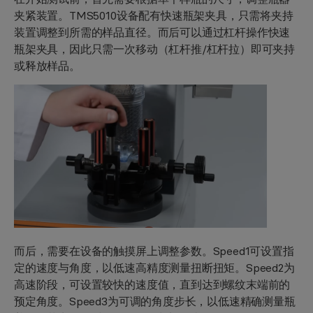
夹紧装置
。TMS5010设备配有
快速瓶架夹具
，只需将夹持
装置调整到所需的样品直径。而后可以通过
杠杆
操作快速
瓶架夹具，因此只需
一次移动
（杠杆推/杠杆拉）即可夹持
或释放样品。
而后，需要在设备的
触摸屏
上调整参数。Speed1可设置指
定的
速度与角度
，以低速高精度测量扭断扭矩。Speed2为
高速阶段
，可设置较快的速度值，直到达到螺纹末端前的
预定角度。Speed3为可调的角度步长，以低速精确测量
瓶