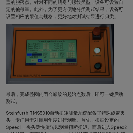
盖的脱落点
。针对不同的瓶身与螺纹类型，设备可设置自
定的偏移量。此外，为了更方便地分类测试结果，设备可
设置相应的限
值与规格
，更好地对测试结果进行归类。
最后，完成
整圈
内闭合螺纹的起始点数后，即可
一键启动
测试
。
Steinfurth TMS5010自动扭矩测量系统配备了
特殊旋盖夹
头
，专门用于对
应用角度
进行测量。首先，根据设定的
Speed1，夹头缓慢旋转以测量扭断扭矩。而后进入Speed2