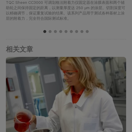
TQC Sheen CC3000 可调划格法附着力仪固定器在涂膜表面和两个辅
助轮之间保持固定的距离，以测量厚度达 250 µm 的涂层。切割深度可
以精确调节，保证重复试验的结果。该系列产品用于测试各种基材上涂
层的附着力，完全符合国际测试标准。
1
2
3
4
5
6
7
8
9
相关文章