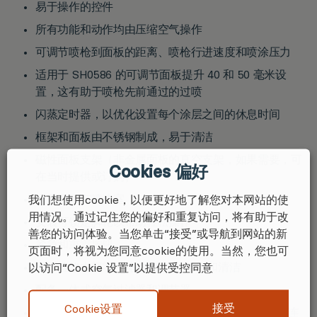
易于操作的控件
所有功能和动作均由压缩空气操作
可调节喷枪到面板的距离、喷枪行进速度和喷涂压力
适用于 SH0586 的可调节面板提升 40 和 50 毫米设
置，这有助于喷枪先前通过的过喷
闪蒸定时器，以优化设置每个涂层之间的休息时间
框架和面板由不锈钢制成，易于清洁
磁性面板支架（非金属面板的真空支架，如果需要，可
Cookies 偏好
在当时提供或订购）
适用于所有喷漆室
我们想使用cookie，以便更好地了解您对本网站的使
用情况。通过记住您的偏好和重复访问，将有助于改
安装可锁定脚轮以帮助轻松操作
善您的访问体验。当您单击“接受”或导航到网站的新
紧急和重置按钮
页面时，将视为您同意cookie的使用。当然，您也可
易于检修内部零件/机构以简化维修和清洁
以访问“Cookie 设置”以提供受控同意
配备一体式空气过滤器和调节器
接受
Cookie设置
通过 12 毫米直径软管、快速配合连接器或 ½” BSP 连