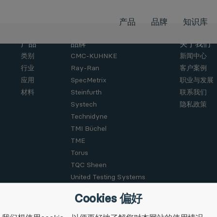
产品
品牌
知识库
产品
品牌
关于我们
类别
CMC-KUHNKE
新闻中心
行业
Ray-Ran
客户案例
应用
SpecMetrix
职业与发展
材料
Steinfurth
联系我们
Systech
隐私政策
Technidyne
TMI Büchel
TME
Torus
TQC Sheen
United Testing Systems
Vibrac
Cookies 偏好