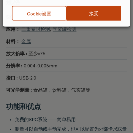
规格
接受
Cookie设置
SKU:
SHP-A001-1
应用：
二重卷封检测
,
气雾罐检测
材料：
金属
放大倍率 :
至少×75
分辨率 :
0.004-0.005mm
接口 :
USB 2.0
可光学测量 :
食品罐，饮料罐，气雾罐等
功能和优点
免费的SPC系统——简单易用
测量可以自动或手动完成，也可以配置为外部卡尺或量