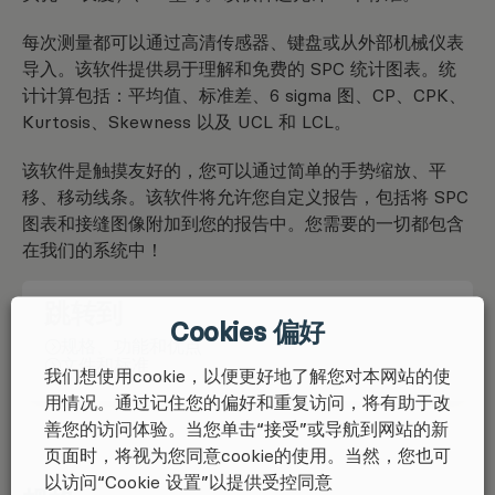
每次测量都可以通过高清传感器、键盘或从外部机械仪表
导入。该软件提供易于理解和免费的 SPC 统计图表。统
计计算包括：平均值、标准差、6 sigma 图、CP、CPK、
Kurtosis、Skewness 以及 UCL 和 LCL。
该软件是触摸友好的，您可以通过简单的手势缩放、平
移、移动线条。该软件将允许您自定义报告，包括将 SPC
图表和接缝图像附加到您的报告中。您需要的一切都包含
在我们的系统中！
跳转到
Cookies 偏好
规格、功能和优点
文件和标准
我们想使用cookie，以便更好地了解您对本网站的使
用情况。通过记住您的偏好和重复访问，将有助于改
善您的访问体验。当您单击“接受”或导航到网站的新
页面时，将视为您同意cookie的使用。当然，您也可
以访问“Cookie 设置”以提供受控同意