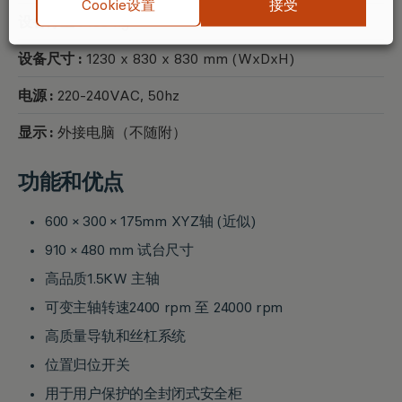
接受
Cookie设置
设备净重 :
150 kg
设备尺寸 :
1230 x 830 x 830 mm (WxDxH)
电源 :
220-240VAC, 50hz
显示 :
外接电脑（不随附）
功能和优点
600 × 300 × 175mm XYZ轴 (近似)
910 × 480 mm 试台尺寸
高品质1.5KW 主轴
可变主轴转速2400 rpm 至 24000 rpm
高质量导轨和丝杠系统
位置归位开关
用于用户保护的全封闭式安全柜