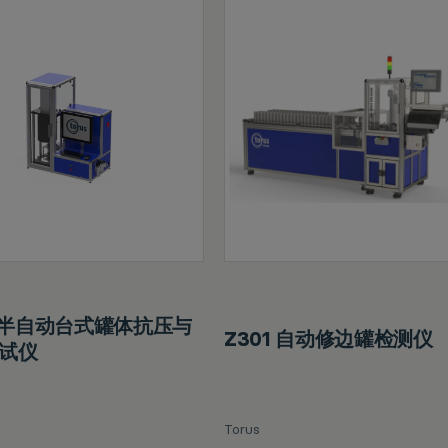
6 半自动台式罐体抗压与
Z301 自动修边罐检测仪
试仪
Torus