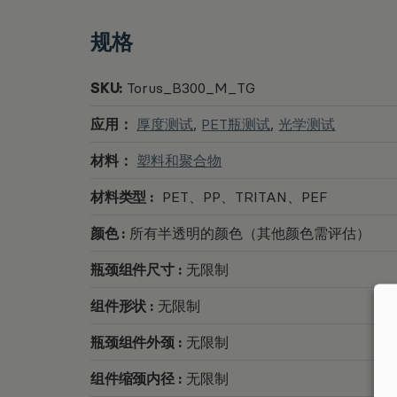
规格
SKU:
Torus_B300_M_TG
应用：
厚度测试
,
PET瓶测试
,
光学测试
材料：
塑料和聚合物
材料类型 :
PET、PP、TRITAN、PEF
颜色 :
所有半透明的颜色（其他颜色需评估）
瓶颈组件尺寸 :
无限制
组件形状 :
无限制
瓶颈组件外颈 :
无限制
组件缩颈内径 :
无限制