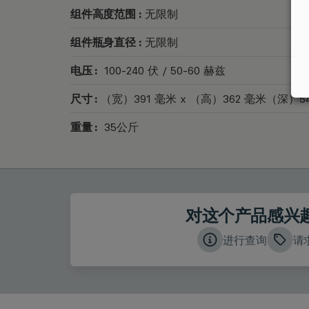
组件高度范围 :
无限制
组件瓶身直径 :
无限制
电压 :
100-240 伏 / 50-60 赫兹
尺寸 :
（宽）391 毫米 x （高）362 毫米（深）5
重量 :
35公斤
对这个产品感兴
进行查询
请