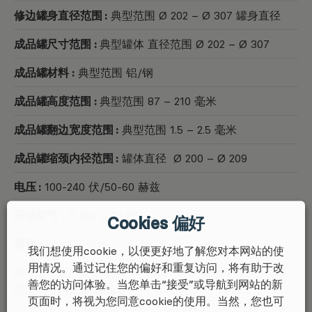
修边罐身直径范围 :
典型范围 Ø 202 – Ø 307 罐身直径
成品罐尺寸范围 :
典型罐体 直径范围 Ø 202 – Ø 307
成品罐材料 :
典型范围 铝/钢
成品罐高度范围 :
典型范围 87 – 210 毫米
成品罐翻边宽度范围 :
典型范围 1.5 – 2.5 毫米
成品罐缩颈内径范围 :
罐体直径 Ø 200 – Ø 209
电压 :
100-240 伏/50-60 赫兹
压缩空气 :
5 bar / 73 PSI
Cookies 偏好
重量 :
最大620公斤
我们想使用cookie，以便更好地了解您对本网站的使
用情况。通过记住您的偏好和重复访问，将有助于改
尺寸 :
（宽）1615 毫米 x （高）1833 毫米 x （长）3427
善您的访问体验。当您单击“接受”或导航到网站的新
毫米（带 4 通道传送带）
页面时，将视为您同意cookie的使用。当然，您也可