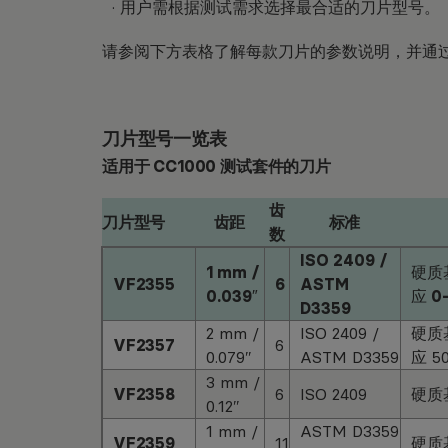
· 用户需根据测试需求选择最合适的刀片型号。
请参阅下方表格了解每款刀片的参数说明，并通
刀片型号一览表
适用于 CC1000 测试套件的刀片
齿
刀片型号
齿距
标准
数
ISO 2409 /
1 mm /
硬质基
VF2355
6
ASTM
0.039″
应 0–
D3359
2 mm /
ISO 2409 /
硬质基
VF2357
6
0.079″
ASTM D3359
应 50
3 mm /
VF2358
6
ISO 2409
硬质基
0.12″
1 mm /
ASTM D3359
VF2359
11
硬质基