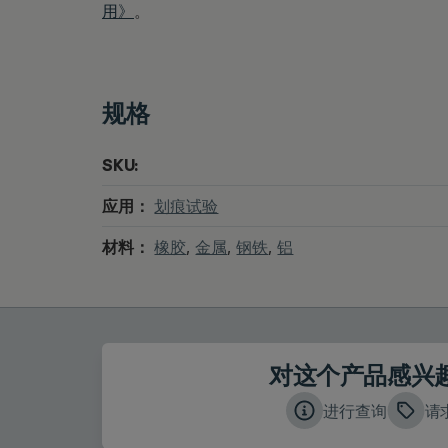
用》
。
规格
SKU:
应用：
划痕试验
材料：
橡胶
,
金属
,
钢铁
,
铝
对这个产品感兴
进行查询
请