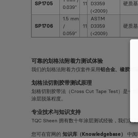
SP1705
11
D3359
硬质基材 
0.039″
(<2009)
1.5 mm
ASTM
SP1706
/
11
D3359
硬质基材 
0.059″
(<2009)
可靠的划格法附着力测试体验
我们的划格法附着力仪套件采用
铝合金、橡胶和
划格法切割胶带测试原理
划格切割胶带法（Cross Cut Tape Te
涂层脱落程度。
专业技术与知识支持
TQC Sheen 拥有数十年涂层测试经验，我们
您可在官网的
知识库（Knowledgebase）
中阅