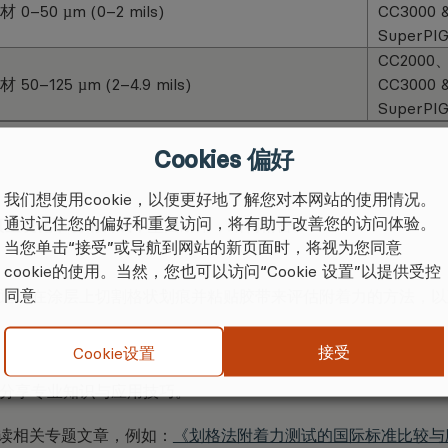
0–50 µm (0–2 mils)
CC3000 
SuperPI
CC2000
50–125 µm (2–4.9 mils)
CC3000 
SuperPI
Cookies 偏好
我们想使用cookie，以便更好地了解您对本网站的使用情况。
通过记住您的偏好和重复访问，将有助于改善您的访问体验。
真空硬化不锈钢
制成，坚固耐用，结构精密。
当您单击“接受”或导航到网站的新页面时，将视为您同意
cookie的使用。当然，您也可以访问“Cookie 设置”以提供受控
同意
st）是一种通过在涂层上切割格状划痕并粘贴胶带来评估附着力的方法，
接受
Cookie设置
乐于分享专业知识与应用技巧。
读相关专题文章，例如：
《划格法附着力测试的国际标准比较与