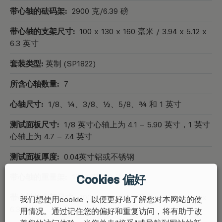
带心轴的砝码架:
2900 克/6.39 磅
带心轴的支架尺寸:
100 x 130 x 160 毫米 / 3.94 x 5.12 x
6.3 英寸
套装类型:
英制 (SP1822)
所含心轴数量:
7
心轴尺寸:
1/8、¼、3/8、½、5/8、¾ 和 1 英寸
测试面板尺寸:
1/8 英寸心轴上为 4.1 – 5.90 英寸，1 英寸
心轴上为 4.7 – 7.4 英寸
测试面板厚度:
0.04英寸铝或不锈钢
带心轴的重量架:
1740 克/3.8 磅
Cookies 偏好
带心轴的支架尺寸:
100 x 130 x 160 毫米 / 3.94 x 5.12 x
我们想使用cookie，以便更好地了解您对本网站的使
6.3 英寸
用情况。通过记住您的偏好和重复访问，将有助于改