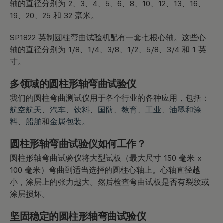
轴的直径分别为 2、3、4、5、6、8、10、12、13、16、
19、20、25 和 32 毫米。
SP1822 英制圆柱弯曲试验机配有一套七根心轴。这些心
轴的直径分别为 1/8、1/4、3/8、1/2、5/8、3/4 和 1 英
寸。
多领域的圆柱形轴弯曲试验仪
我们的圆柱弯曲测试仪用于各个行业的各种应用，包括：
航空航天
、
汽车
、
饮料
、
国防
、
教育
、
工业
、
油墨和涂
料
、
船舶
和
金属包装。
圆柱形轴弯曲试验仪如何工作？
圆柱形轴弯曲试验仪将大型试板（最大尺寸 150 毫米 x
100 毫米）弯曲到适当选择的圆柱心轴上。心轴直径越
小，涂层上的张力越大。然后检查弯曲试板是否有裂纹或
涂层损坏。
坚固稳定的圆柱形轴弯曲试验仪