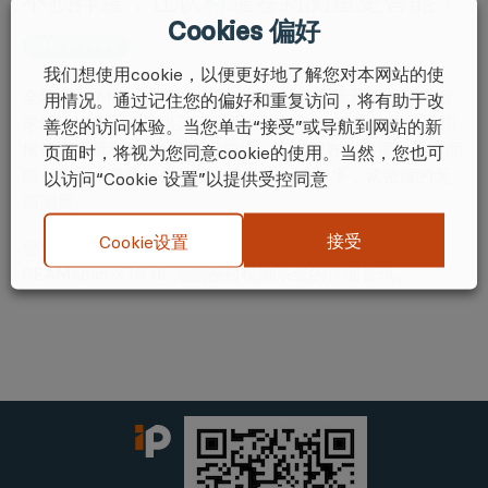
不损样罐，让饮料罐卷封测量更智能！
Cookies 偏好
CMC KUHNKE
我们想使用cookie，以便更好地了解您对本网站的使
全新 SEAMscan XTS III 是一个独立的测量系统，可为圆
用情况。通过记住您的偏好和重复访问，将有助于改
形罐（铝或钢）提供无损二重卷封检测。 该系统执行无损
善您的访问体验。当您单击“接受”或导航到网站的新
横截面测量和 360° 紧密度扫描。可实现卷封高度，卷封间
页面时，将视为您同意cookie的使用。当然，您也可
隙，身钩，盖钩，叠接度，身钩率，迭接率，紧密度的无
以访问“Cookie 设置”以提供受控同意
损测量。
接受
Cookie设置
您可点击此处??，了解更多关于CMC-KUHNKE
SEAMscan XTS III 无损卷封检测系统的详细资讯。