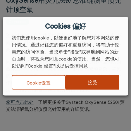
OxySense用荧光法助您准确测量预充
针顶空氧
Oxysense
Cookies 偏好
预充针内的顶空气体量
微乎其微
，通常只有
0.1-0.3ml
。因
我们想使用cookie，以便更好地了解您对本网站的使
而在进行针剂药剂的检测与验证时，对
顶空残氧
的要求更
用情况。通过记住您的偏好和重复访问，将有助于改
高。
善您的访问体验。当您单击“接受”或导航到网站的新
页面时，将视为您同意cookie的使用。当然，您也可
同时，在进行质量控制与检测时，与易于进行样品测试的
以访问“Cookie 设置”以提供受控同意
西林瓶不同，预充针的
顶空制样
相对更为繁琐复杂，常见
的氧化锆传感器法无法确保探针刺入。因而此时，更适合
接受
Cookie设置
使用漏斗水下取样法，配合Systech OxySense
荧光测试
法
，让预充针的微量顶空氧分析信手拈来。
您可点击此处
，了解更多关于Systech OxySense 5250i 荧
光法溶解氧分析仪预充针应用的详细资讯。