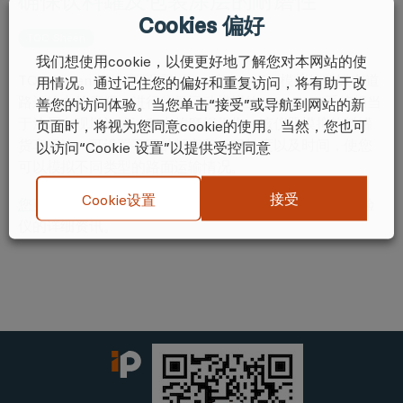
确保饮料罐及包装涂层的耐磨性
Cookies 偏好
TQC Sheen
我们想使用cookie，以便更好地了解您对本网站的使
TQC Sheen 罐体摩擦试验仪，简称CAT，模拟饮料罐在道
用情况。通过记住您的偏好和重复访问，将有助于改
路运输中的摩擦。进行往复运动模拟的“GV-CAT”系统相当
善您的访问体验。当您单击“接受”或导航到网站的新
于涂层在现场运输过程中的磨损损伤。该仪器模拟饮料罐
页面时，将视为您同意cookie的使用。当然，您也可
货车运输。可设置不同的频率和行程长度以及时间，使您
以访问“Cookie 设置”以提供受控同意
可以模拟不同类型的路面运输情况。
接受
Cookie设置
您可点击此处
??，了解更多关于TQC Sheen罐体摩擦试验
仪的详细资讯。