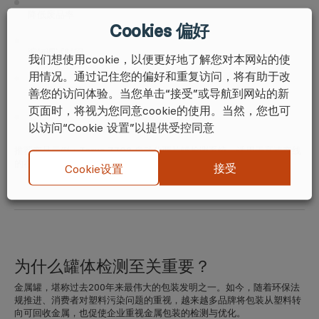
降低废品率
Cookies 偏好
缩短调试时间
我们想使用cookie，以便更好地了解您对本网站的使
用情况。通过记住您的偏好和重复访问，将有助于改
优化生产工艺
善您的访问体验。当您单击“接受”或导航到网站的新
页面时，将视为您同意cookie的使用。当然，您也可
以访问“Cookie 设置”以提供受控同意
提高产品一致性和合规性
推荐产品示例：
Torus Z702 自动化两片罐检测系统
，适用于高速产线
的在线尺寸、外观与卷封质量检测。
接受
Cookie设置
为什么罐体检测至关重要？
金属罐，堪称过去200年来最伟大的包装发明之一。如今，随着环保法
规推进、消费者对塑料污染问题的重视，
越来越多品牌将包装从塑料转
向可回收金属
，也促使企业重视金属包装的检测与优化。