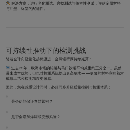
解决方案：进行
老化测试、磨损测试与兼容性测试
，评估金属材料
与油墨、标签的配适性。
可持续性推动下的检测挑战
随着全球向轻量化趋势迈进，金属罐壁厚持续减薄：
过去25年，欧洲市场的铝罐与马口铁罐平均减重约三分之一。虽然
带来成本优势，但也对检测系统提出更高要求——更薄的材料意味着对
成形工艺和检测精度更敏感。
因此，您在减重设计同时，必须同步升级
质量控制与检测体系
：
是否仍能保证卷封紧密？
是否会增加爆罐或变形风险？