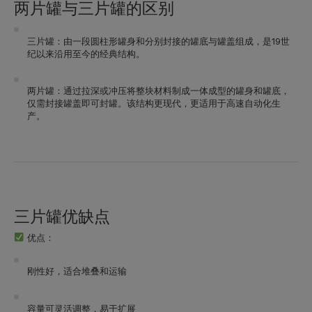
两片罐与三片罐的区别
三片罐
：由
一段圆柱形罐身
和分别封接的
罐底与罐盖
组成，是19世
纪以来沿用至今的经典结构。
两片罐
：通过
拉深或冲压
将整块材料制成一体成型的罐身和罐底，
仅需封接罐盖即可封罐。该结构更现代，更适用于高速自动化生
产。
三片罐优缺点
优点：
刚性好，适合堆叠和运输
容量可灵活调整，易于扩展